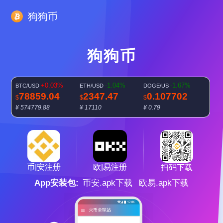
狗狗币
狗狗币
+0.03%
-1.04%
-1.67%
BTC/USD
ETH/USD
DOGE/US
78859.04
2347.47
0.107702
$
$
$
¥ 574779.88
¥ 17110
¥ 0.79
-0.84%
SOL/USD
103.8125
$
¥ 756.66
欧|易注册
币|安注册
扫码下载
App安装包:
币安.apk下载
欧易.apk下载